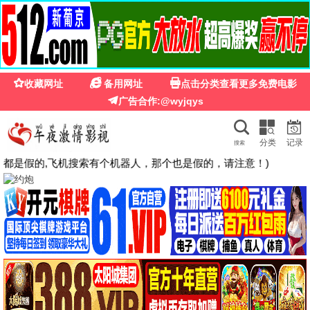
🍉
☰
鸟大大影院