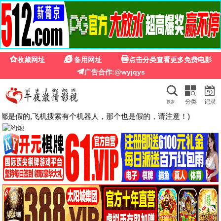
🍉
☰
鸟大大影院