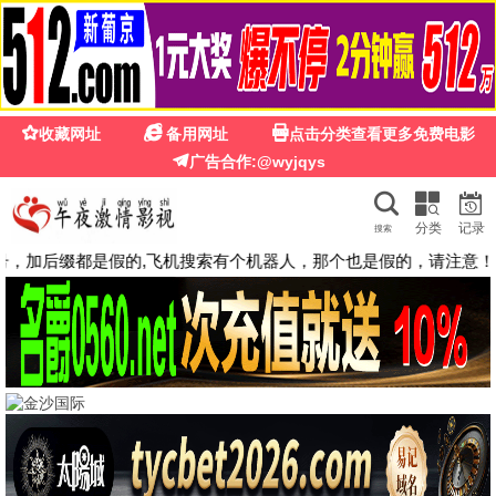
🍉
☰
鸟大大影院